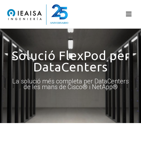
Solució FlexPod per
DataCenters
La solució més completa per DataCenters
de les mans de Cisco® i NetApp®