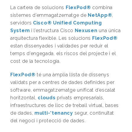
La cartera de solucions
FlexPod®
combina
sistemes d’emmagatzematge de
NetApp®
,
servidors
Cisco® Unified Computing
System
i l’estructura Cisco
Nexusen
una única
arquitectura flexible. Les solucions
FlexPod®
estan dissenyades i validades per reduir el
temps d’engegada, els riscos del projecte i el
cost de la tecnologia.
FlexPod®
té una àmplia llista de dissenys
validats per a centres de dades definides per
software, emmagatzematge unificat d’escalat
horitzontal,
clouds
privats empresarials,
infraestructures de lloc de treball virtual, bases
de dades,
multi-*tenancy
segur, continuïtat
del negoci i protecció de dades.