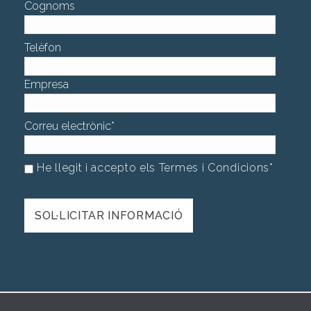
Cognoms
Telèfon
Empresa
Correu electrònic
*
He llegit i accepto els Termes i Condicions
*