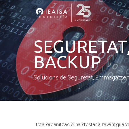
SEGURETAT
BACKUP
Solucions de Seguretat, Emmagatze
Tota organització ha d’estar a l’avantgua