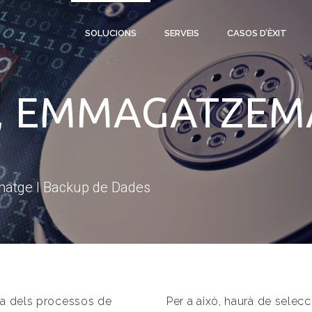
SOLUCIONS
SERVEIS
CASOS D’ÈXIT
, EMMAGATZEMA
matge I Backup de Dades
rda dels processos de
Per a això, haurà de selecc