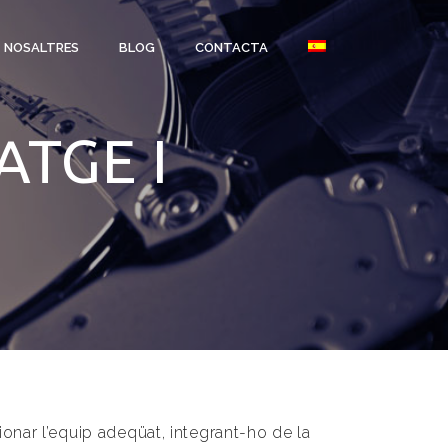
NOSALTRES
BLOG
CONTACTA
TGE I
ionar l’equip adeqüat, integrant-ho de la