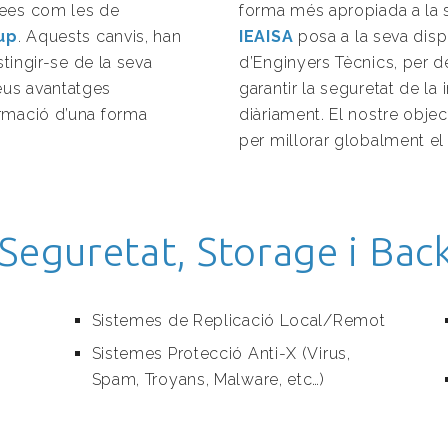
rees com les de
forma més apropiada a la s
up
. Aquests canvis, han
IEAISA
posa a la seva disp
stingir-se de la seva
d’Enginyers Tècnics, per 
eus avantatges
garantir la seguretat de l
ormació d’una forma
diàriament. El nostre objec
per millorar globalment el
 Seguretat, Storage i Bac
Sistemes de Replicació Local/Remot
Sistemes Protecció Anti-X (Virus,
Spam, Troyans, Malware, etc…)