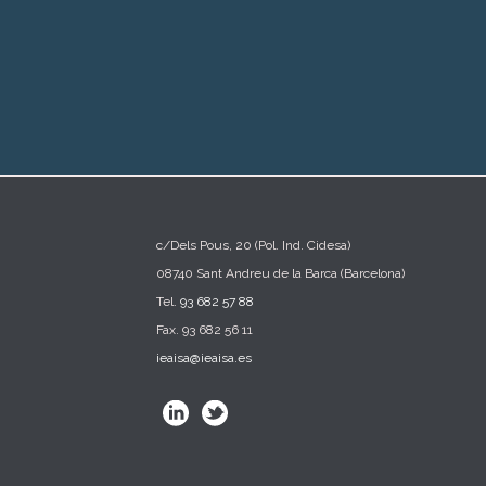
c/Dels Pous, 20 (Pol. Ind. Cidesa)
08740 Sant Andreu de la Barca (Barcelona)
Tel.
93 682 57 88
Fax. 93 682 56 11
ieaisa@ieaisa.es