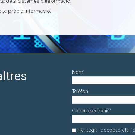
ta dels Sistemes d’Informació.
de la pròpia informació.
ltres
Nom
*
Telèfon
Correu electrònic
*
He llegit i accepto els 