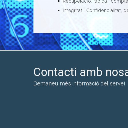
Recuperació, ràpida i comple
Integritat i Confidencialitat, 
Contacti amb nosa
Demaneu més informació del servei