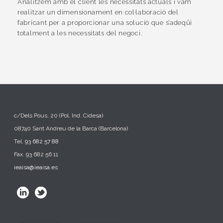
Analitzem amb el client les necessitats actuals i vam
realitzar un dimensionament en col·laboració del
fabricant per a proporcionar una solució que s’adeqüi
totalment a les necessitats del negoci.
c/Dels Pous, 20 (Pol. Ind. Cidesa)
08740 Sant Andreu de la Barca (Barcelona)
Tel.
93 682 57 88
Fax. 93 682 56 11
ieaisa@ieaisa.es