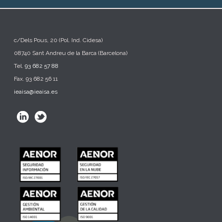
c/Dels Pous, 20 (Pol. Ind. Cidesa)
08740 Sant Andreu de la Barca (Barcelona)
Tel.
93 682 57 88
Fax. 93 682 56 11
ieaisa@ieaisa.es