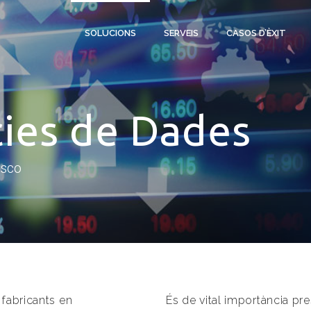
SOLUCIONS
SERVEIS
CASOS D’ÈXIT
cies de Dades
isco
 fabricants en
És de vital importància pre