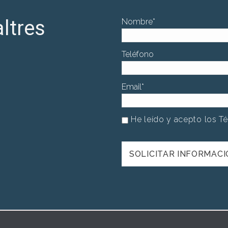
ltres
Nombre
*
Teléfono
Email
*
He leído y acepto los T