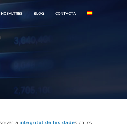
NOSALTRES
BLOG
CONTACTA
servar la
integritat de les dade
s en les