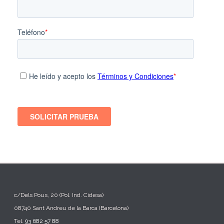
c/Dels Pous, 20 (Pol. Ind. Cidesa)
08740 Sant Andreu de la Barca (Barcelona)
Tel.
93 682 57 88