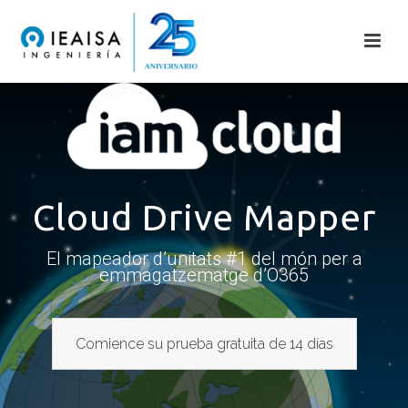
Cloud Drive Mapper
El mapeador d’unitats #1 del món per a
emmagatzematge d’O365
Comience su prueba gratuita de 14 días