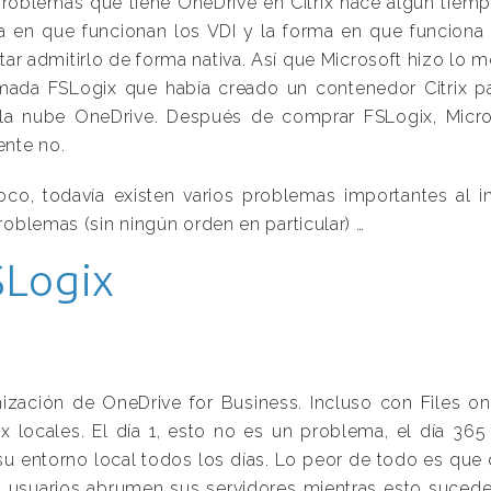
problemas que tiene OneDrive en Citrix hace algún tiem
a en que funcionan los VDI y la forma en que funciona 
ntar admitirlo de forma nativa. Así que Microsoft hizo lo
ada FSLogix que había creado un contenedor Citrix pa
a nube OneDrive. Después de comprar FSLogix, Microso
nte no.
co, todavía existen varios problemas importantes al i
roblemas (sin ningún orden en particular) …
SLogix
onización de OneDrive for Business. Incluso con Files o
trix locales. El día 1, esto no es un problema, el día 
 su entorno local todos los días. Lo peor de todo es que
s usuarios abrumen sus servidores mientras esto sucede.