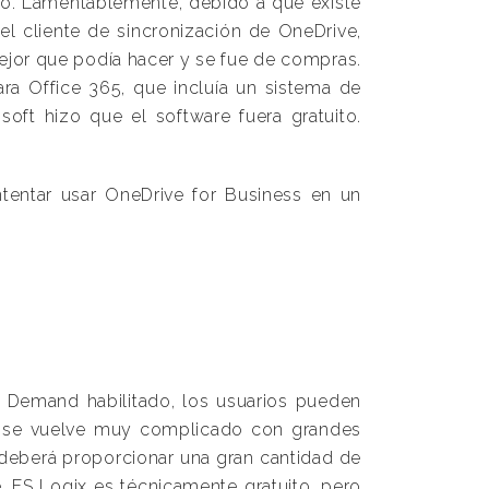
po. Lamentablemente, debido a que existe
el cliente de sincronización de OneDrive,
 mejor que podía hacer y se fue de compras.
ra Office 365, que incluía un sistema de
ft hizo que el software fuera gratuito.
ntentar usar OneDrive for Business en un
n Demand habilitado, los usuarios pueden
365 se vuelve muy complicado con grandes
 deberá proporcionar una gran cantidad de
 FS Logix es técnicamente gratuito, pero