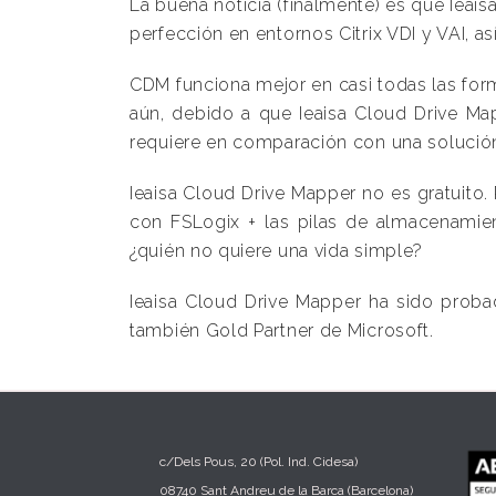
La buena noticia (finalmente) es que Ieai
perfección en entornos Citrix VDI y VAI,
CDM funciona mejor en casi todas las for
aún, debido a que Ieaisa Cloud Drive Ma
requiere en comparación con una solució
Ieaisa Cloud Drive Mapper no es gratuito
con FSLogix + las pilas de almacenamie
¿quién no quiere una vida simple?
Ieaisa Cloud Drive Mapper ha sido probado
también Gold Partner de Microsoft.
c/Dels Pous, 20 (Pol. Ind. Cidesa)
08740 Sant Andreu de la Barca (Barcelona)