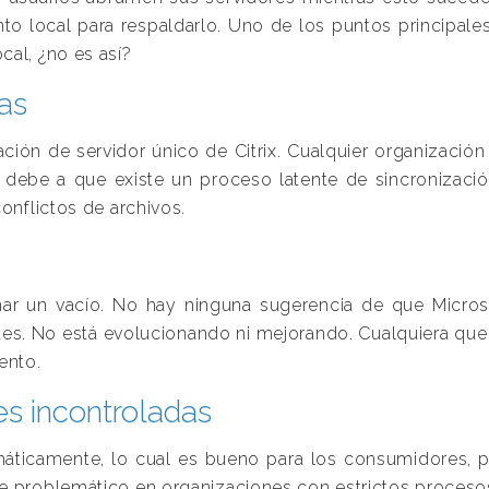
o local para respaldarlo. Uno de los puntos principale
al, ¿no es así?
ias
ión de servidor único de Citrix. Cualquier organización 
se debe a que existe un proceso latente de sincronizac
onflictos de archivos.
ar un vacío. No hay ninguna sugerencia de que Micros
ntes. No está evolucionando ni mejorando. Cualquiera qu
ento.
es incontroladas
omáticamente, lo cual es bueno para los consumidores,
e problemático en organizaciones con estrictos proceso