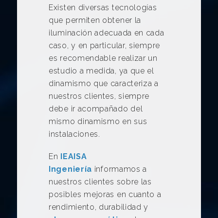
Existen diversas tecnologías
que permiten obtener la
iluminación adecuada en cada
caso, y en particular, siempre
es recomendable realizar un
estudio a medida, ya que el
dinamismo que caracteriza a
nuestros clientes, siempre
debe ir acompañado del
mismo dinamismo en sus
instalaciones.
En
IEAISA
Ingeniería
informamos a
nuestros clientes sobre las
posibles mejoras en cuanto a
rendimiento, durabilidad y