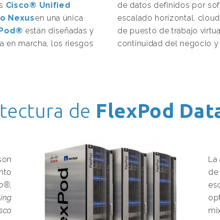
es
Cisco® Unified
de datos definidos por so
o Nexus
en una única
escalado horizontal, cloud
xPod®
están diseñadas y
de puesto de trabajo virtu
a en marcha, los riesgos
continuidad del negocio y
itectura de
FlexPod
Dat
son
La 
nto
d
pp®
,
esc
ing
opt
sco
mix