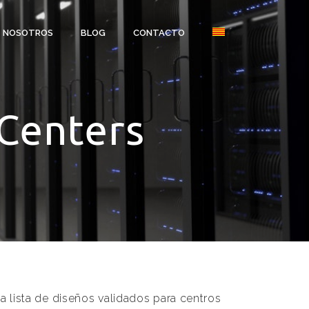
NOSOTROS
BLOG
CONTACTO
aCenters
a lista de diseños validados para centros