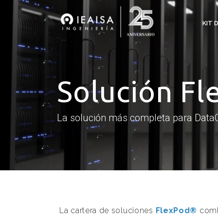
KIT 
Solución Fl
La solución más completa para Data
La cartera de soluciones
FlexPod®
comb