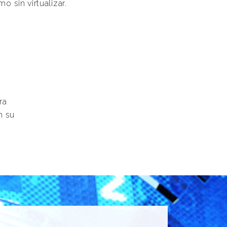
o sin virtualizar.
ra
n su