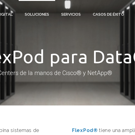
DIGITAL
SOLUCIONES
SERVICIOS
CASOS DE ÉXITO
exPod para Dat
Centers de la manos de Cisco® y NetApp®
ina sistemas de
FlexPod®
tiene una ampli