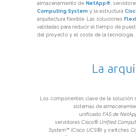
almacenamiento de
NetApp®
, servidor
Computing System
y la estructura
Cisc
arquitectura flexible. Las soluciones
Fle
validadas para reducir el tiempo de puest
del proyecto y el coste de la tecnología.
La arqu
Los componentes clave de la solución 
sistemas de almacenamie
unificado
FAS de NetA
servidores
Cisco® Unified Comput
System™ (Cisco UCS®
) y switches
Ci