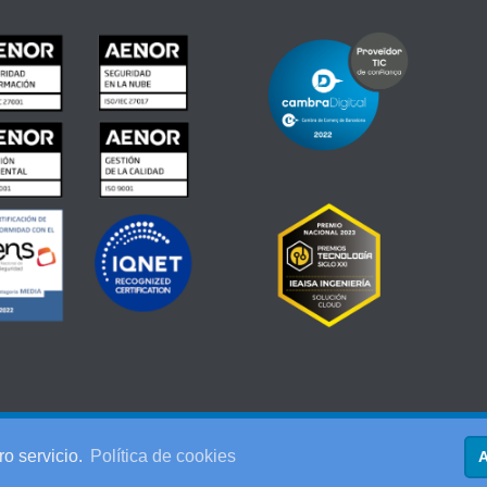
esa) 08740 Sant Andreu de la Barca (Barcelona)
ro servicio.
Política de cookies
A
ica de Cookies
-
Política de Privacidad
-
Política de Calidad
-
Política de