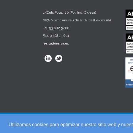
c/Dels Pous, 20 (Pol. Ind. Cidesa)
08740 Sant Andreu de la Barca (Barcelona)
Tel.
93 682 57 88
Fax. 93 682 56 11
ieaisa@ieaisa.es
© 2025 IEAISA Ingeniería. c/Dels Pous, 20 (Pol. Ind. Cid
Utilizamos cookies para optimizar nuestro sitio web y nuest
Tel. 93 682 57 88 - Fax. 93 682 56 11 -
Aviso Legal
-
Polít