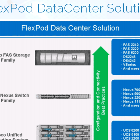
exPod DataCenter Solut