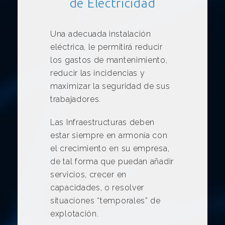
de Electricidad
Una adecuada instalación
eléctrica, le permitirá reducir
los gastos de mantenimiento,
reducir las incidencias y
maximizar la seguridad de sus
trabajadores.
Las Infraestructuras deben
estar siempre en armonía con
el crecimiento en su empresa,
de tal forma que puedan añadir
servicios, crecer en
capacidades, o resolver
situaciones “temporales” de
explotación.