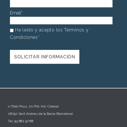
Email
*
He leído y acepto los Términos y
Condiciones
*
c/Dels Pous, 20 (Pol. Ind. Cidesa)
08740 Sant Andreu de la Barca (Barcelona)
Tel.
93 682 57 88