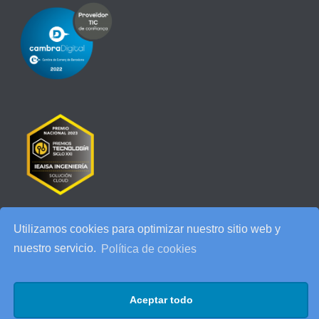
Utilizamos cookies para optimizar nuestro sitio web y
RECENT POSTS
nuestro servicio.
Política de cookies
IEAISA participa en el Especial de Ciberseguridad en la era de la
IA de ESADE
Aceptar todo
25 años de IEAISA: una celebración para recordar