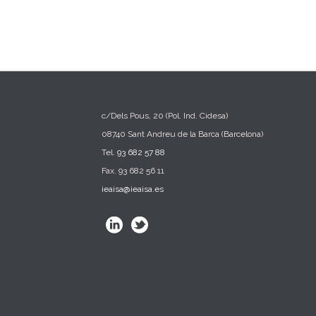
c/Dels Pous, 20 (Pol. Ind. Cidesa)
08740 Sant Andreu de la Barca (Barcelona)
Tel.
93 682 57 88
Fax. 93 682 56 11
ieaisa@ieaisa.es