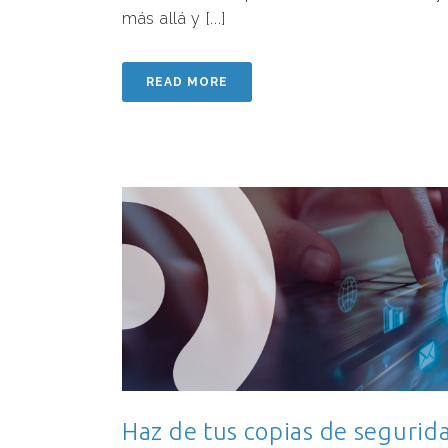
más allá y [...]
READ MORE
Haz de tus copias de segurid