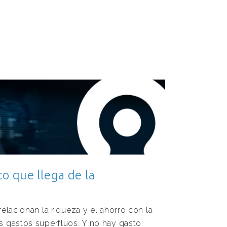
co que llega de la
elacionan la riqueza y el ahorro con la
s gastos superfluos. Y no hay gasto