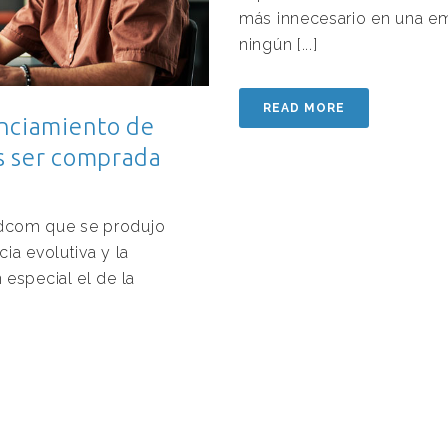
más innecesario en una e
ningún [...]
READ MORE
enciamiento de
s ser comprada
dcom que se produjo
ia evolutiva y la
especial el de la