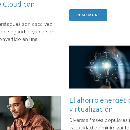
e Cloud con
READ MORE
erataques son cada vez
s de seguridad ya no son
onvertido en una
El ahorro energéti
virtualización
Diversas frases populares r
capacidad de minimizar lo