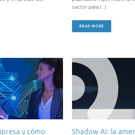
sector para [...]
READ MORE
mpresa y cómo
Shadow AI: la amen