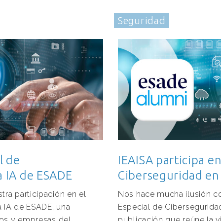
Seguridad
l de
IEAISA participa en
la IA de ESADE
Ciberseguridad en 
ra participación en el
Nos hace mucha ilusión co
a IA de ESADE, una
Especial de Ciberseguridad
tos y empresas del
publicación que reúne la 