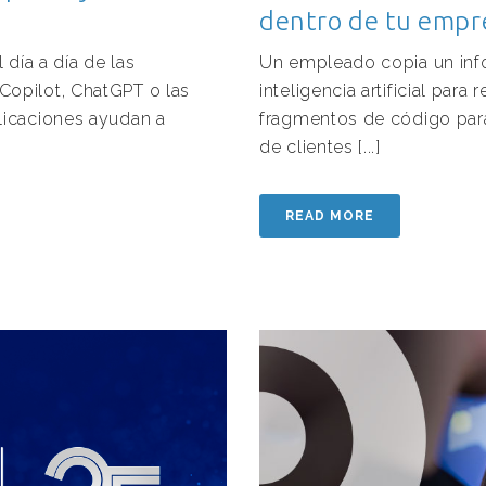
dentro de tu empr
l día a día de las
Un empleado copia un info
opilot, ChatGPT o las
inteligencia artificial par
licaciones ayudan a
fragmentos de código para
de clientes [...]
READ MORE