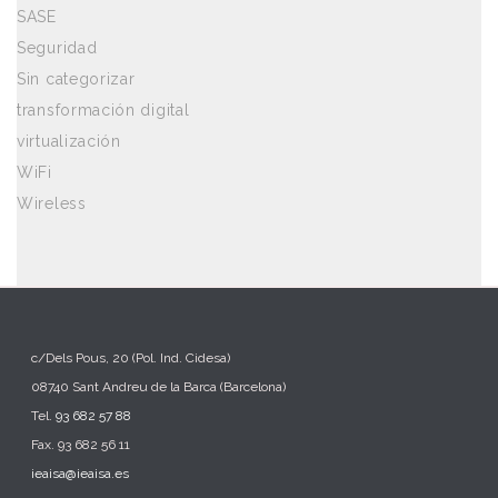
SASE
Seguridad
Sin categorizar
transformación digital
virtualización
WiFi
Wireless
c/Dels Pous, 20 (Pol. Ind. Cidesa)
08740 Sant Andreu de la Barca (Barcelona)
Tel.
93 682 57 88
Fax. 93 682 56 11
ieaisa@ieaisa.es