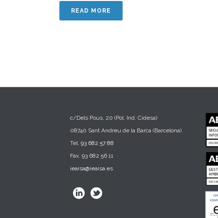
READ MORE
c/Dels Pous, 20 (Pol. Ind. Cidesa)
08740 Sant Andreu de la Barca (Barcelona)
Tel.
93 682 57 88
Fax. 93 682 56 11
ieaisa@ieaisa.es