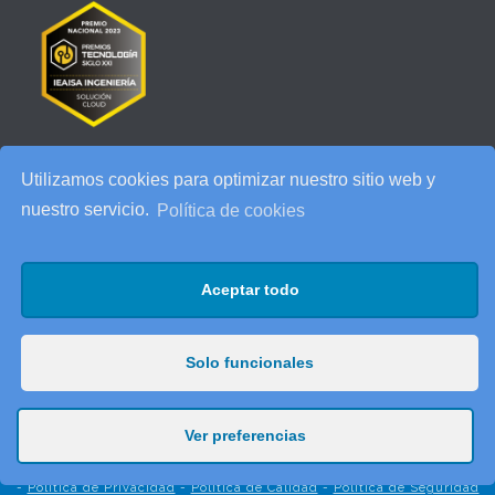
Utilizamos cookies para optimizar nuestro sitio web y
RECENT POSTS
nuestro servicio.
Política de cookies
IEAISA participa en el Especial de Ciberseguridad en la era de la
IA de ESADE
Aceptar todo
25 años de IEAISA: una celebración para recordar
AI Act: qué cambia para tu empresa y cómo prepararte
Solo funcionales
Ver preferencias
© 2025 IEAISA Ingeniería. c/Dels Pous, 20 (Pol. Ind. Cidesa) 08740
Sant Andreu de la Barca (Barcelona)
Tel. 93 682 57 88 - Fax. 93 682 56 11 -
Aviso Legal
-
Política de Cookies
-
Política de Privacidad
-
Política de Calidad
-
Política de Seguridad