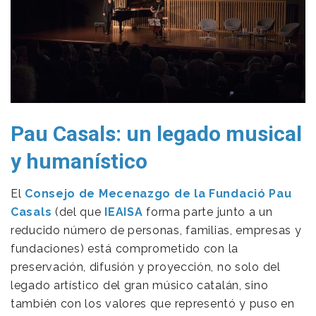
Pau Casals: un legado musical
y h
u
manístico
El
Consejo de Mecenazgo de la Fundació Pau
Casals
(del que
IEAISA
forma parte junto a un
reducido número de personas, familias, empresas y
fundaciones) está comprometido con la
preservación, difusión y proyección, no solo del
legado artístico del gran músico catalán, sino
también con los valores que representó y puso en