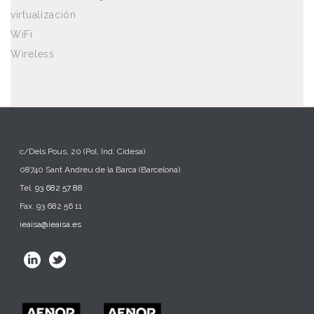
virtualización
WiFi
Wireless
c/Dels Pous, 20 (Pol. Ind. Cidesa)
08740 Sant Andreu de la Barca (Barcelona)
Tel.
93 682 57 88
Fax. 93 682 56 11
ieaisa@ieaisa.es