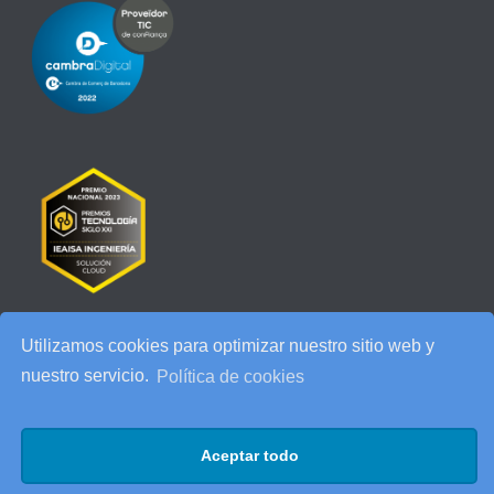
Utilizamos cookies para optimizar nuestro sitio web y
RECENT POSTS
nuestro servicio.
Política de cookies
IEAISA participa en el Especial de Ciberseguridad en la era de la
IA de ESADE
Aceptar todo
25 años de IEAISA: una celebración para recordar
AI Act: qué cambia para tu empresa y cómo prepararte