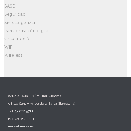
SASE
Seguridad
Sin categorizar
transformación digital
virtualización
WiFi
Wireless
c/Dels Pous, 20 (Pol. Ind. Cidesa)
08740 Sant Andreu de la Barca (Barcelona)
Tel.
93 682 57 88
Fax. 93 682 56 11
ieaisa@ieaisa.es