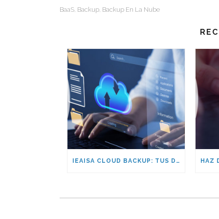
BaaS
Backup
Backup En La Nube
,
,
REC
IEAISA CLOUD BACKUP: TUS DATOS EN EUROPA, BAJO NORMATIVA EUROPEA