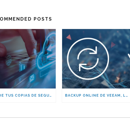
OMMENDED POSTS
HAZ DE TUS COPIAS DE SEGURIDAD TU MEJOR DEFENSA: DESCUBRE IMPOSSIBLE CLOUD CON IEAISA
BACKUP ONLINE DE VEEAM, LO MÁS DESTACADO