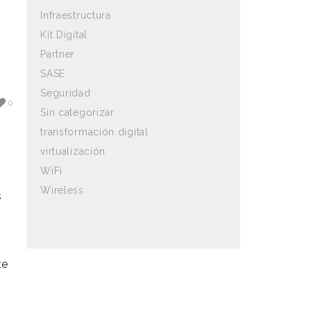
Infraestructura
Kit Digital
Partner
SASE
Seguridad
0
Sin categorizar
transformación digital
virtualización
WiFi
Wireless
s
te