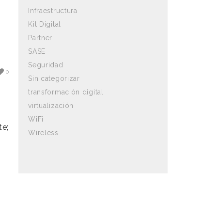
Infraestructura
Kit Digital
Partner
SASE
Seguridad
0
Sin categorizar
transformación digital
virtualización
WiFi
te;
Wireless
n