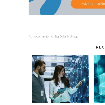
Almacenamiento
Big Data
NetApp
,
,
REC