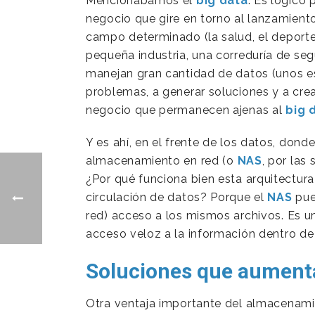
Mencionábamos el
big data
. Es lógico
negocio que gire en torno al lanzamiento
campo determinado (la salud, el deporte,
pequeña industria, una correduría de segu
manejan gran cantidad de datos (unos e
problemas, a generar soluciones y a cre
negocio que permanecen ajenas al
big 
Y es ahí, en el frente de los datos, don
almacenamiento en red (o
NAS
, por las
¿Por qué funciona bien esta arquitectur
circulación de datos? Porque el
NAS
pued
red) acceso a los mismos archivos. Es 
acceso veloz a la información dentro de
Soluciones que aumenta
Otra ventaja importante del almacenamie