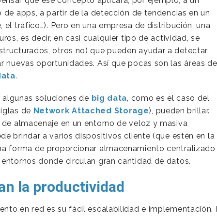
 pensar que ese concepto aplicará, por ejemplo, a un
 de apps, a partir de la detección de tendencias en un
 el tráfico…). Pero en una empresa de distribución, una
ros, es decir, en casi cualquier tipo de actividad, se
structurados, otros no) que pueden ayudar a detectar
ar nuevas oportunidades. Así que pocas son las áreas d
data
.
de algunas soluciones de
big data
, como es el caso del
 siglas de
Network Attached Storage
), pueden brillar.
a de almacenaje en un entorno de veloz y masiva
e brindar a varios dispositivos cliente (que estén en la
una forma de proporcionar almacenamiento centralizado
 entornos donde circulan gran cantidad de datos.
n la productividad
nto en red es su fácil escalabilidad e implementación. 