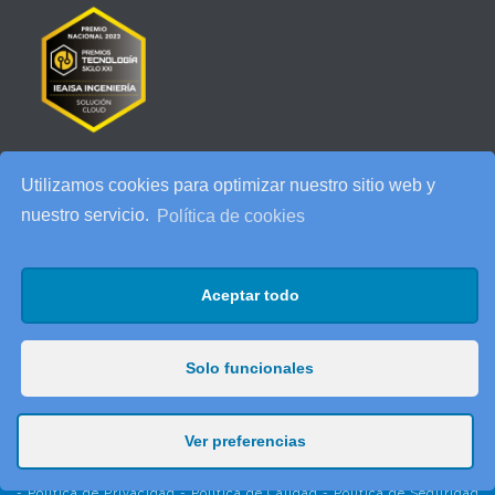
Utilizamos cookies para optimizar nuestro sitio web y
RECENT POSTS
nuestro servicio.
Política de cookies
IEAISA participa en el Especial de Ciberseguridad en la era de la
IA de ESADE
Aceptar todo
25 años de IEAISA: una celebración para recordar
AI Act: qué cambia para tu empresa y cómo prepararte
Solo funcionales
Ver preferencias
© 2025 IEAISA Ingeniería. c/Dels Pous, 20 (Pol. Ind. Cidesa) 08740
Sant Andreu de la Barca (Barcelona)
Tel. 93 682 57 88 - Fax. 93 682 56 11 -
Aviso Legal
-
Política de Cookies
-
Política de Privacidad
-
Política de Calidad
-
Política de Seguridad