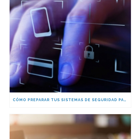
CÓMO PREPARAR TUS SISTEMAS DE SEGURIDAD PARA LA NUEVA ERA POST-COVID-19