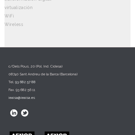
virtualización
WiFi
Wireless
c/Dels Pous, 20 (Pol. Ind. Cidesa)
08740 Sant Andreu de la Barca (Barcelona)
Tel.
93 682 57 88
Fax. 93 682 56 11
ieaisa@ieaisa.es