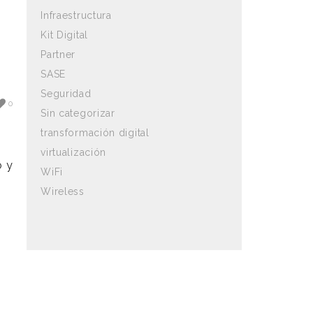
Infraestructura
Kit Digital
Partner
SASE
Seguridad
0
Sin categorizar
transformación digital
virtualización
o y
WiFi
Wireless