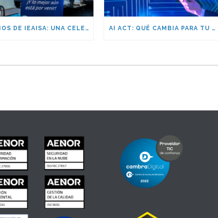
25 AÑOS DE IEAISA: UNA CELEBRACIÓN PARA RECORDAR
AI ACT: QUÉ CAMBIA PARA TU EMPRESA Y CÓMO PREPARARTE