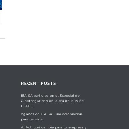
RECENT POSTS
IEAISA participa en el Especial de
Ciberseguridad en la era de la IA de
ESADE
25 años de IEAISA: una celebración
para recordar
AI Act: qué cambia para tu empresa y