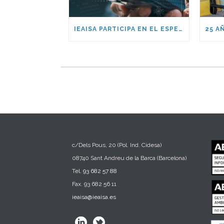
IEAISA PARTICIPA EN EL ESPECIAL DE CIBERSEGURIDAD EN LA ERA DE LA IA DE ESADE
c/Dels Pous, 20 (Pol. Ind. Cidesa)
08740 Sant Andreu de la Barca (Barcelona)
Tel.
93 682 57 88
Fax. 93 682 56 11
ieaisa@ieaisa.es