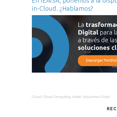
En IEAISA, ponemos a la dispos
in-Cloud. ¿Hablamos?
Cloud
Cloud Computing
Nube
Soluciones Cloud
,
,
,
REC