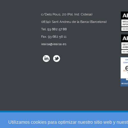
c/Dels Pous, 20 (Pol. Ind. Cidesa)
08740 Sant Andreu de la Barca (Barcelona)
Tel.
93 682 57 88
Fax. 93 682 56 11
ieaisa@ieaisa.es
© 2025 IEAISA Ingeniería. c/Dels Pous, 20 (Pol. Ind. Cid
Utilizamos cookies para optimizar nuestro sitio web y nuest
Tel. 93 682 57 88 - Fax. 93 682 56 11 -
Aviso Legal
-
Polít