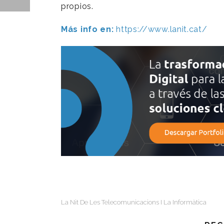
propios.
Más info en:
https://www.lanit.cat/
La Nit De Les Telecomunicacions I La Informàtica