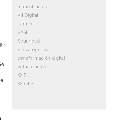
Infraestructura
Kit Digital
Partner
SASE
Seguridad
0
Sin categorizar
transformación digital
Se
virtualización
WiFi
se
Wireless
n