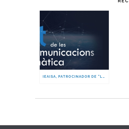
REC
IEAISA, PATROCINADOR DE “LA NIT DE LES TELECOMUNICACIONS I LA INFORMÀTICA”