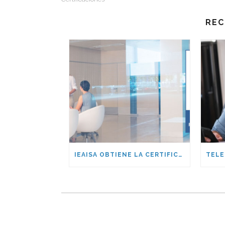
REC
IEAISA OBTIENE LA CERTIFICACIÓN ENS DE NIVEL MEDIO: UN SELLO DE CALIDAD Y SEGURIDAD PARA NUESTROS CLIENTES