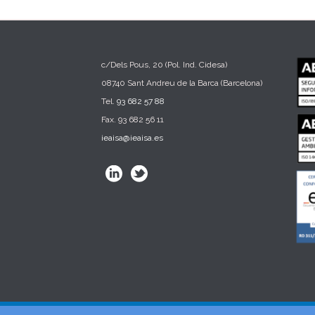
c/Dels Pous, 20 (Pol. Ind. Cidesa)
08740 Sant Andreu de la Barca (Barcelona)
Tel.
93 682 57 88
Fax. 93 682 56 11
ieaisa@ieaisa.es