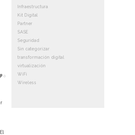
Infraestructura
Kit Digital
Partner
SASE
Seguridad
Sin categorizar
transformación digital
virtualización
WiFi
0
Wireless
r
El