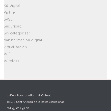
Kit Digital
Partner
SASE
Seguridad
Sin categorizar
transformación digital
virtualización
WiFi
Wireless
c/Dels Pous, 20 (Pol. Ind. Cidesa)
08740 Sant Andreu de la Barca (Barcelona)
Tel.
93 682 57 88