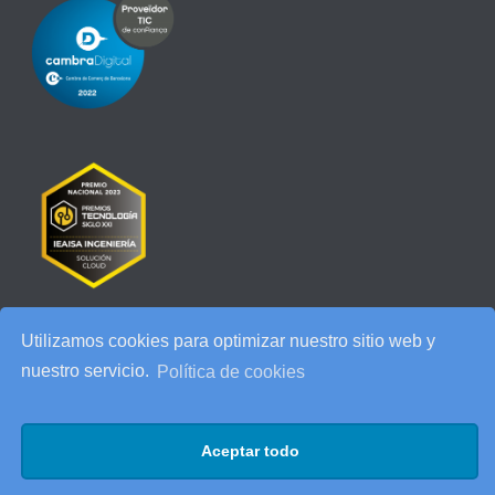
Utilizamos cookies para optimizar nuestro sitio web y
RECENT POSTS
nuestro servicio.
Política de cookies
IEAISA participa en el Especial de Ciberseguridad en la era de la
IA de ESADE
Aceptar todo
25 años de IEAISA: una celebración para recordar
AI Act: qué cambia para tu empresa y cómo prepararte