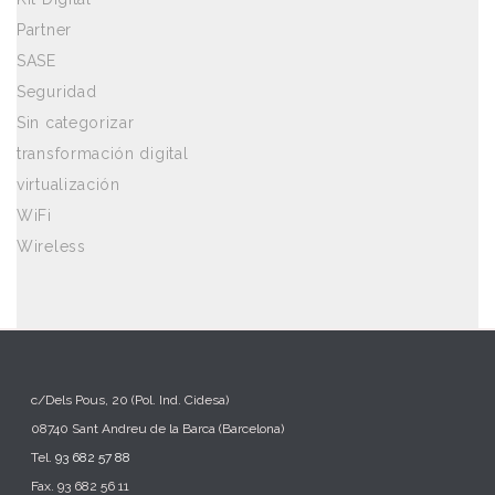
Partner
SASE
Seguridad
Sin categorizar
transformación digital
virtualización
WiFi
Wireless
c/Dels Pous, 20 (Pol. Ind. Cidesa)
08740 Sant Andreu de la Barca (Barcelona)
Tel.
93 682 57 88
Fax. 93 682 56 11