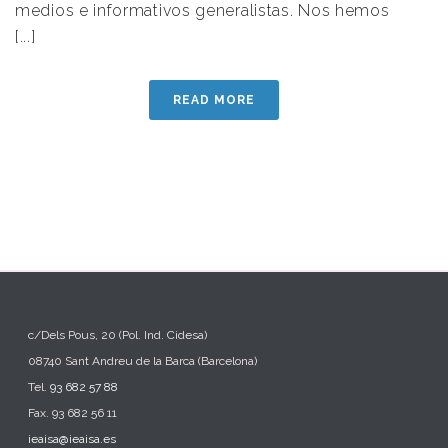
medios e informativos generalistas. Nos hemos
[...]
READ MORE
c/Dels Pous, 20 (Pol. Ind. Cidesa)
08740 Sant Andreu de la Barca (Barcelona)
Tel.
93 682 57 88
Fax. 93 682 56 11
ieaisa@ieaisa.es