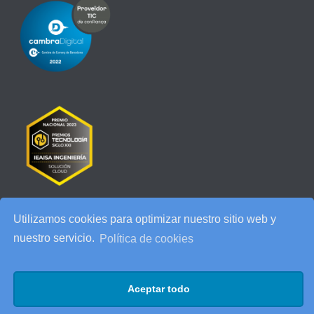
Utilizamos cookies para optimizar nuestro sitio web y
RECENT POSTS
nuestro servicio.
Política de cookies
IEAISA participa en el Especial de Ciberseguridad en la era de la
IA de ESADE
Aceptar todo
25 años de IEAISA: una celebración para recordar
AI Act: qué cambia para tu empresa y cómo prepararte