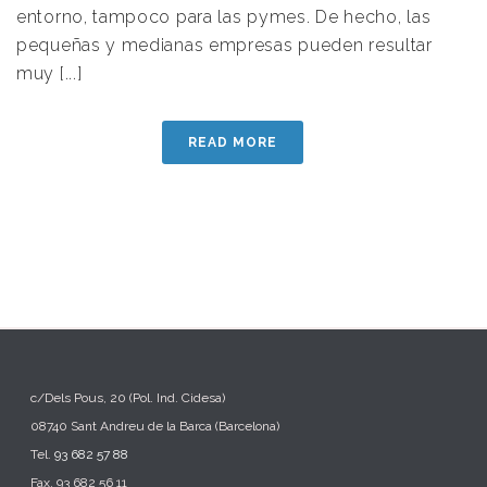
entorno, tampoco para las pymes. De hecho, las
pequeñas y medianas empresas pueden resultar
muy [...]
READ MORE
c/Dels Pous, 20 (Pol. Ind. Cidesa)
08740 Sant Andreu de la Barca (Barcelona)
Tel.
93 682 57 88
Fax. 93 682 56 11