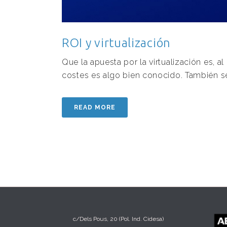
ROI y virtualización
Que la apuesta por la virtualización es, 
costes es algo bien conocido. También se 
READ MORE
c/Dels Pous, 20 (Pol. Ind. Cidesa)