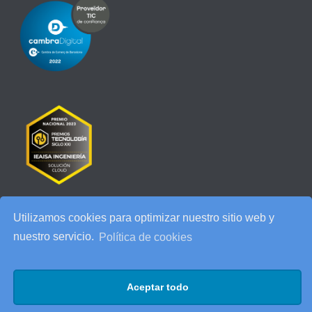
Utilizamos cookies para optimizar nuestro sitio web y
RECENT POSTS
nuestro servicio.
Política de cookies
IEAISA participa en el Especial de Ciberseguridad en la era de la
IA de ESADE
Aceptar todo
25 años de IEAISA: una celebración para recordar
AI Act: qué cambia para tu empresa y cómo prepararte