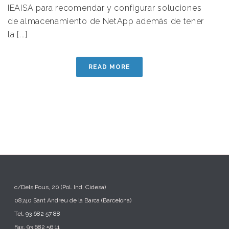
IEAISA para recomendar y configurar soluciones
de almacenamiento de NetApp además de tener
la [...]
READ MORE
c/Dels Pous, 20 (Pol. Ind. Cidesa)
08740 Sant Andreu de la Barca (Barcelona)
Tel.
93 682 57 88
Fax. 93 682 56 11