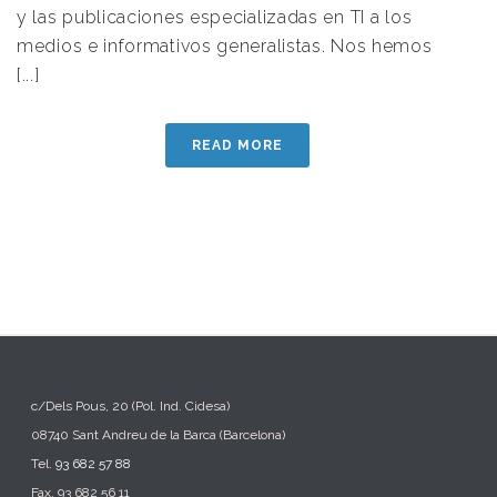
y las publicaciones especializadas en TI a los
medios e informativos generalistas. Nos hemos
[...]
READ MORE
c/Dels Pous, 20 (Pol. Ind. Cidesa)
08740 Sant Andreu de la Barca (Barcelona)
Tel.
93 682 57 88
Fax. 93 682 56 11