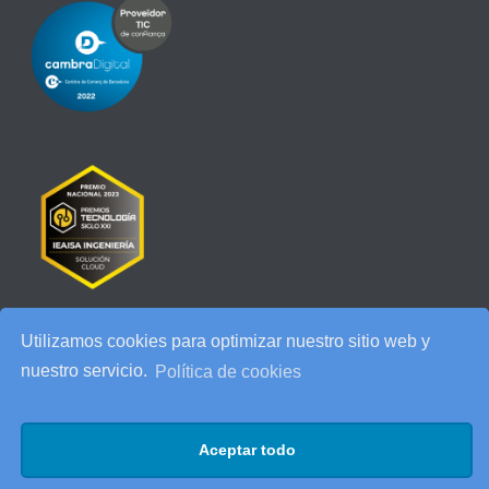
Utilizamos cookies para optimizar nuestro sitio web y
RECENT POSTS
nuestro servicio.
Política de cookies
IEAISA participa en el Especial de Ciberseguridad en la era de la
IA de ESADE
Aceptar todo
25 años de IEAISA: una celebración para recordar
AI Act: qué cambia para tu empresa y cómo prepararte