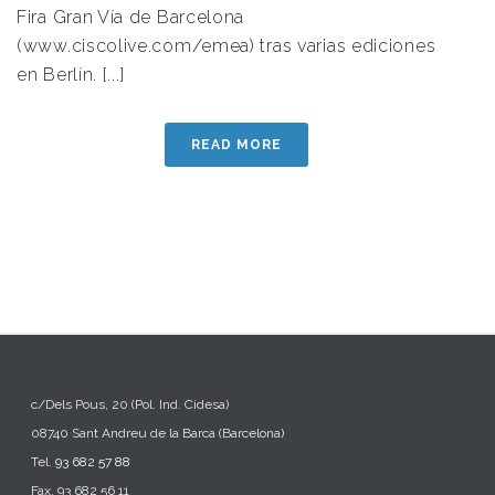
Fira Gran Vía de Barcelona
(www.ciscolive.com/emea) tras varias ediciones
en Berlín. [...]
READ MORE
c/Dels Pous, 20 (Pol. Ind. Cidesa)
08740 Sant Andreu de la Barca (Barcelona)
Tel.
93 682 57 88
Fax. 93 682 56 11