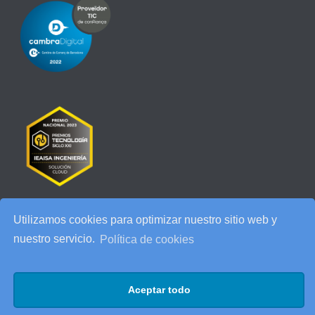
Utilizamos cookies para optimizar nuestro sitio web y
RECENT POSTS
nuestro servicio.
Política de cookies
IEAISA participa en el Especial de Ciberseguridad en la era de la
IA de ESADE
Aceptar todo
25 años de IEAISA: una celebración para recordar
AI Act: qué cambia para tu empresa y cómo prepararte