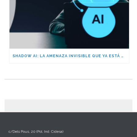
SHADOW AI: LA AMENAZA INVISIBLE QUE YA ESTÁ DENTRO DE TU EMPRESA
c/Dels Pous, 20 (Pol. Ind. Cidesa)