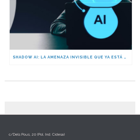
SHADOW AI: LA AMENAZA INVISIBLE QUE YA ESTÁ DENTRO DE TU EMPRESA
c/Dels Pous, 20 (Pol. Ind. Cidesa)